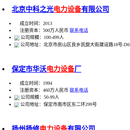
北京中科之光
电力设备
有限公司
成立时间：2013
注册资本：500万人民币
联系电话
公司规模：100-499人
公司地址：北京市房山区良乡凯旋大街建设路18号-D67
保定市华沃
电力设备
厂
成立时间：1994
注册资本：460万人民币
联系电话
公司规模：50-99人
公司地址：保定市南市区东二环299号
扬州扬修
电力设备
有限公司