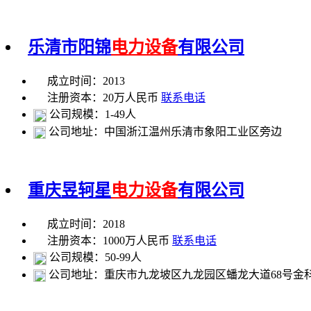
乐清市阳锦
电力设备
有限公司
成立时间：2013
注册资本：20万人民币
联系电话
公司规模：1-49人
公司地址：中国浙江温州乐清市象阳工业区旁边
重庆昱轲星
电力设备
有限公司
成立时间：2018
注册资本：1000万人民币
联系电话
公司规模：50-99人
公司地址：重庆市九龙坡区九龙园区蟠龙大道68号金科机