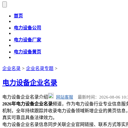
首页
电力设备公司
电力设备厂家
电力设备黄页
企业名录
>
企业名录专题
>
电力设备企业名录
电力设备企业名录介绍
网站客服
最新时间：2026-08-06 10:3
2026年电力设备企业名录
频道，作为电力设备行业专业信息服
机制，全年持续跟踪并收录电力设备领域新增企业的黄页信息
真实可靠且具备法律效力。
电力设备企业名录信息同步关联企业官网链接、联系方式等实