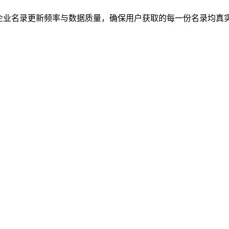
企业名录更新频率与数据质量，确保用户获取的每一份名录均真