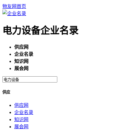
物友网首页
电力设备企业名录
供应网
企业名录
知识网
展会网
供应
供应网
企业名录
知识网
展会网