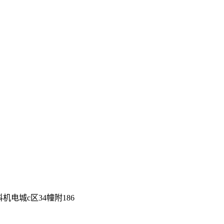
电城c区34幢附186